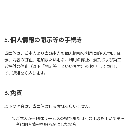
成の為に必要な場合で、本人の同意を得る事が困難なとき。
・国若しくは地方公共団体又はその委託を受けた者が、法令の定
める事務を行うに当り、協力する必要がある場合で、本人の同意が
事務遂行に当り支障と なる恐れのあるとき。
5. 個人情報の開示等の手続き
当団体は、ご本人より当該本人の個人情報の利用目的の通知、開
示、内容の訂正、追加または削除、利用の停止、消去および第三
者提供の停止（以下「開示等」といいます）のお申し出に対し
て、遅滞なく応じます。
6. 免責
以下の場合は、当団体は何ら責任を負いません。
ご本人が当団体サービスの機能または別の手段を用いて第三
者に個人情報を明らかにした場合