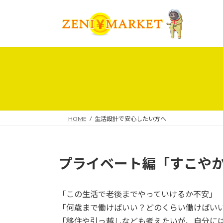
コ
ナ
ン
ビ
テ
ゲ
ン
ー
ツ
シ
へ
ョ
ス
ン
キ
に
ッ
移
プ
動
HOME
生活設計で安心したい方へ
プライベート編「すこや
「この生活で老後までやっていけるか不安」
「何歳まで働けばいい？どのくらい働けばい
「移住や引っ越しなども考えたいが、自分に