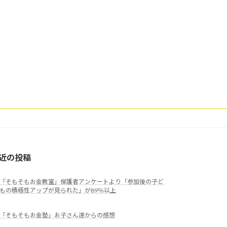
近の投稿
「そもそもお金教室」保護者アンケートより「参加後の子ど
もの積極性アップが見られた」が89％以上
「そもそもお金塾」お子さん達からの感想